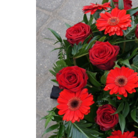
Фотоуглы/фотосте