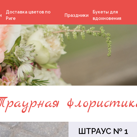
Доставка цветов по
Букеты для
и
Праздники
Риге
вдохновения
День независимости
Латвии
Рождество
День Святого
Валентина
ка
Пасха
я
Лиго
Траурная флористик
м
ШТРАУС № 1