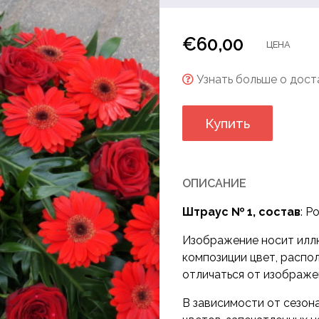
ны
€
60,00
ЦЕНА
Узнать больше о доста
Купить
ОПИСАНИЕ
Штраус № 1, состав
: Р
Изображение носит илл
композиции цвет, распо
отличаться от изображе
В зависимости от сезона