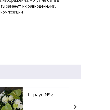
а изображении, могут не быть в
сты заменят их равноценными,
 композиции.
Штраус № 4