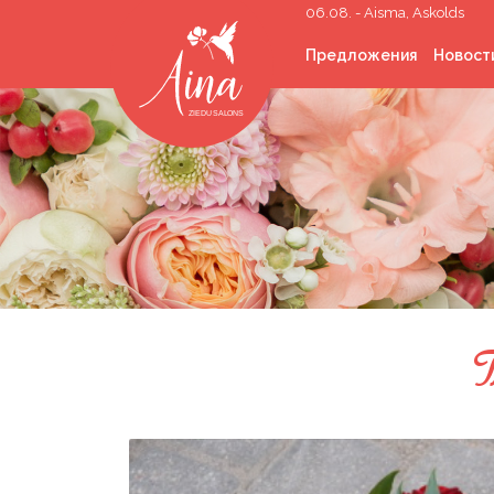
06.08. - Aisma, Askolds
Предложения
Новост
Срезанные цветы
Букеты цветов
Цветы в коробке
Свадебная
флористика
Траурная флористи
Комнатные растени
Озеленение
помещений
Подарки
Корпоративные
подарки
Наполненные гелие
шарики
Аренда реквизита