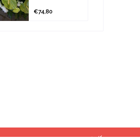
€74,80