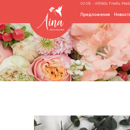
07.08. - Alfrēds, Fredis, Mad
Предложения
Новост
Срезанные цветы
Букеты цветов
Цветы в коробке
Свадебная
флористика
Траурная флористи
Комнатные растени
Озеленение
помещений
Подарки
Корпоративные
подарки
Наполненные гелие
шарики
Аренда реквизита