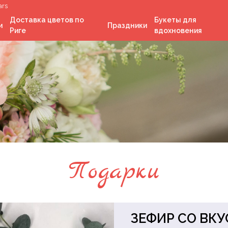
ars
Доставка цветов по
Букеты для
и
Праздники
Риге
вдохновения
День независимости
Латвии
Рождество
День Святого
Валентина
ка
Пасха
я
Лиго
Подарки
м
ЗЕФИР СО ВК