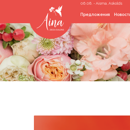
06.08. - Aisma, Askolds
Предложения
Новост
Срезанные цветы
Букеты цветов
Цветы в коробке
Свадебная
флористика
Траурная флористи
Комнатные растени
Озеленение
помещений
Подарки
Корпоративные
подарки
Наполненные гелие
шарики
Аренда реквизита