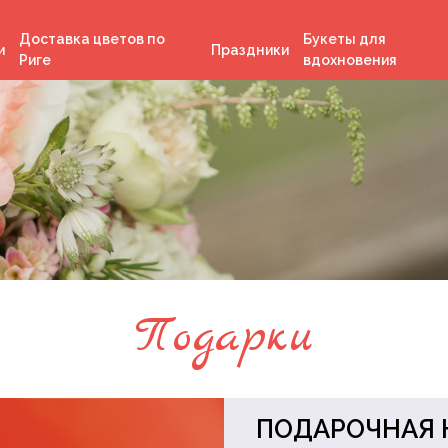
Доставка цветов по
Букеты для
и
Праздники
Риге
вдохновения
День независимости
Латвии
Рождество
День Святого
Валентина
ка
Пасха
я
Лиго
Подарки
м
ПОДАРОЧНАЯ 