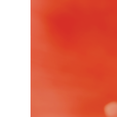
Фотоуглы/фотосте