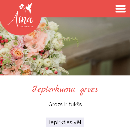
Iepierkumu grozs
Grozs ir tukšs
Iepirkties vēl