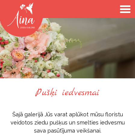
Pušķi iedvesmai
Šajā galerijā Jūs varat aplūkot mūsu floristu
veidotos ziedu pušķus un smelties iedvesmu
sava pasūtījuma veikšanai.