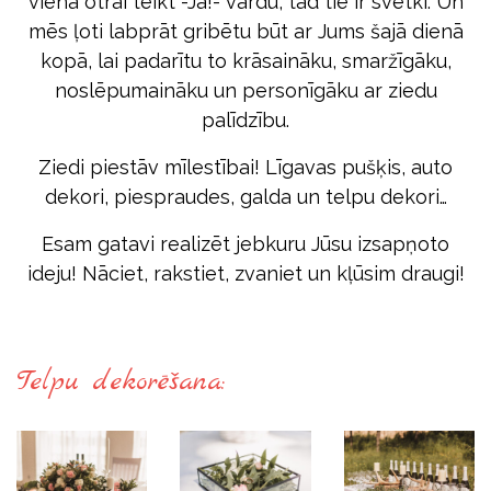
viena otrai teikt -Jā!- vārdu, tad tie ir svētki. Un
mēs ļoti labprāt gribētu būt ar Jums šajā dienā
kopā, lai padarītu to krāsaināku, smaržīgāku,
noslēpumaināku un personīgāku ar ziedu
palīdzību.
Ziedi piestāv mīlestībai! Līgavas pušķis, auto
dekori, piespraudes, galda un telpu dekori…
Esam gatavi realizēt jebkuru Jūsu izsapņoto
ideju! Nāciet, rakstiet, zvaniet un kļūsim draugi!
Telpu dekorēšana: