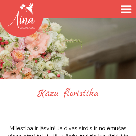
Kāzu floristika
Mīlestība ir jāsvin! Ja divas sirdis ir nolēmušas