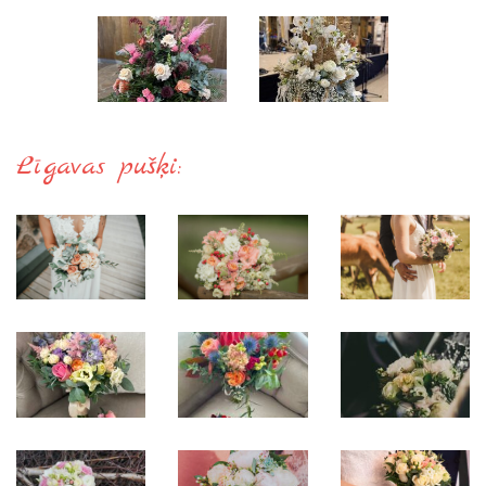
Līgavas pušķi: