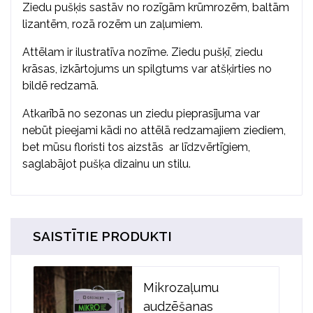
Ziedu pušķis sastāv no rozīgām krūmrozēm, baltām
lizantēm, rozā rozēm un zaļumiem.
Attēlam ir ilustratīva nozīme. Ziedu pušķī, ziedu
krāsas, izkārtojums un spilgtums var atšķirties no
bildē redzamā.
Atkarībā no sezonas un ziedu pieprasījuma var
nebūt pieejami kādi no attēlā redzamajiem ziediem,
bet mūsu floristi tos aizstās ar līdzvērtīgiem,
saglabājot pušķa dizainu un stilu.
SAISTĪTIE PRODUKTI
Mikrozaļumu
audzēšanas