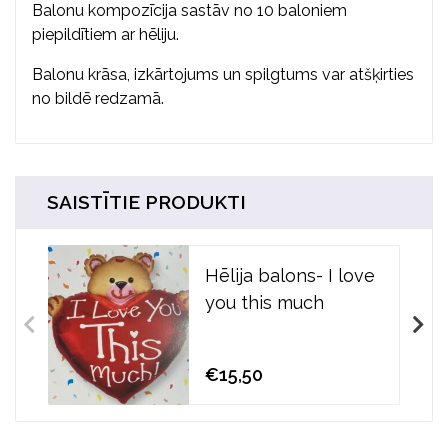
Balonu kompozīcija sastāv no 10 baloniem
piepildītiem ar hēliju.
Balonu krāsa, izkārtojums un spilgtums var atšķirties
no bildē redzamā.
SAISTĪTIE PRODUKTI
Hēlija balons- I love
you this much
€15,50