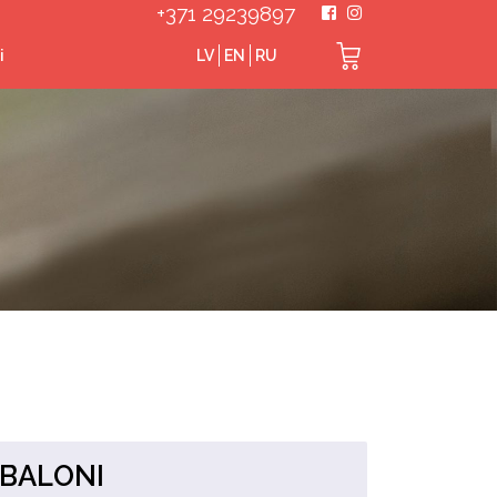
+371 29239897
i
LV
EN
RU
 BALONI