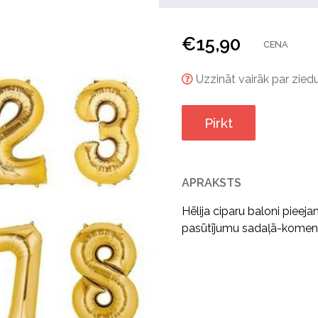
€
15,90
CENA
Uzzināt vairāk par ziedu
Pirkt
APRAKSTS
Hēlija ciparu baloni pieeja
pasūtījumu sadaļā-komentār