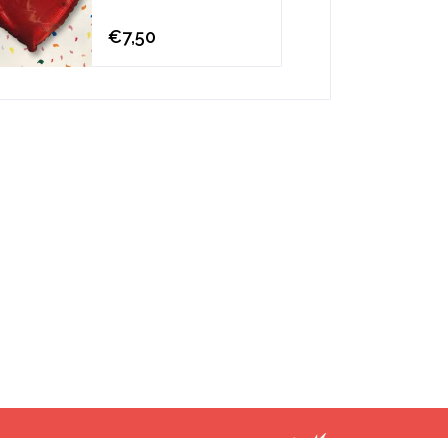
€7,50