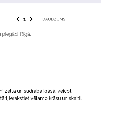
DAUDZUMS
 piegādi Rīgā.
mi zelta un sudraba krāsā, veicot
i, ierakstiet vēlamo krāsu un skaitli.