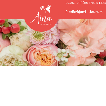
07.08. - Alfrēds, Fredis, Mad
Piedāvājumi
Jaunumi
Grieztie ziedi
Ziedu pušķi
Ziedi kastītē
Kāzu floristika
Sēru floristika
Telpaugi
Telpu apzaļumošana
Dāvanas
Korporatīvās dāvanas
Hēlija baloni
Rekvizītu īre
Foto stūri/sienas
Spāru svētku vainagi