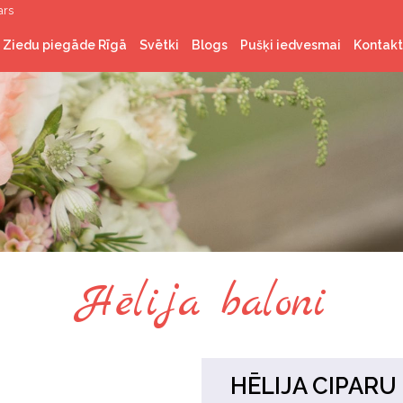
ars
Ziedu piegāde Rīgā
Svētki
Blogs
Pušķi iedvesmai
Kontakt
Latvijas valsts svētki
Ziemassvētki
Valentīndiena
Lieldienas
Līgo svētki
Hēlija baloni
HĒLIJA CIPARU