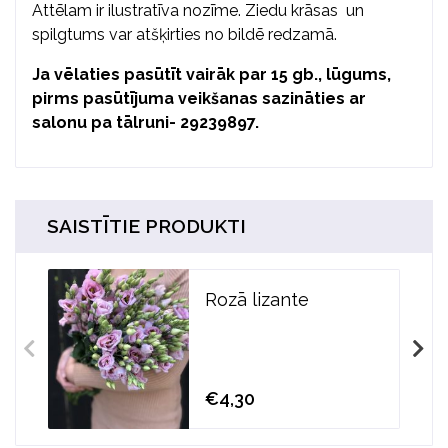
Attēlam ir ilustratīva nozīme. Ziedu krāsas un
spilgtums var atšķirties no bildē redzamā.
Ja vēlaties pasūtīt vairāk par 15 gb., lūgums,
pirms pasūtījuma veikšanas sazināties ar
salonu pa tālruni- 29239897.
SAISTĪTIE PRODUKTI
Rozā lizante
€4,30