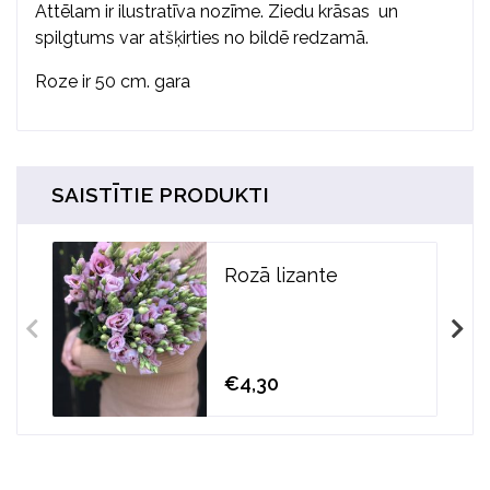
Attēlam ir ilustratīva nozīme. Ziedu krāsas un
spilgtums var atšķirties no bildē redzamā.
Roze ir 50 cm. gara
SAISTĪTIE PRODUKTI
Rozā lizante
€4,30