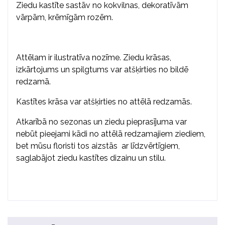
Ziedu kastīte sastāv no kokvilnas, dekoratīvām
vārpām, krēmīgām rozēm.
Attēlam ir ilustratīva nozīme. Ziedu krāsas,
izkārtojums un spilgtums var atšķirties no bildē
redzamā.
Kastītes krāsa var atšķirties no attēlā redzamās.
Atkarībā no sezonas un ziedu pieprasījuma var
nebūt pieejami kādi no attēlā redzamajiem ziediem,
bet mūsu floristi tos aizstās ar līdzvērtīgiem,
saglabājot ziedu kastītes dizainu un stilu.