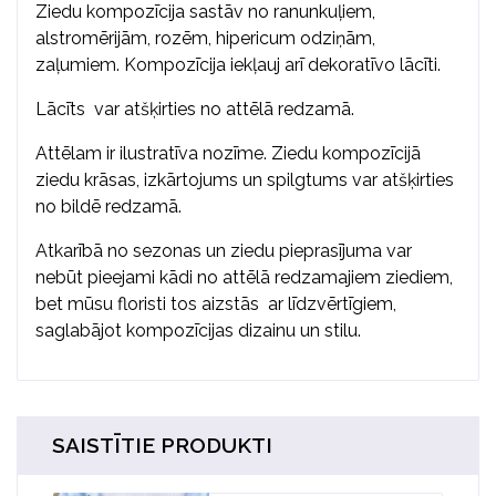
Ziedu kompozīcija sastāv no ranunkuļiem,
alstromērijām, rozēm, hipericum odziņām,
zaļumiem. Kompozīcija iekļauj arī dekoratīvo lācīti.
Lācīts var atšķirties no attēlā redzamā.
Attēlam ir ilustratīva nozīme. Ziedu kompozīcijā
ziedu krāsas, izkārtojums un spilgtums var atšķirties
no bildē redzamā.
Atkarībā no sezonas un ziedu pieprasījuma var
nebūt pieejami kādi no attēlā redzamajiem ziediem,
bet mūsu floristi tos aizstās ar līdzvērtīgiem,
saglabājot kompozīcijas dizainu un stilu.
SAISTĪTIE PRODUKTI