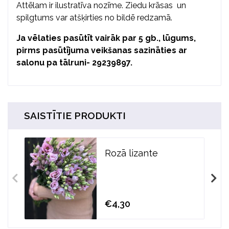
Attēlam ir ilustratīva nozīme. Ziedu krāsas un
spilgtums var atšķirties no bildē redzamā.
Ja vēlaties pasūtīt vairāk par 5 gb., lūgums,
pirms pasūtījuma veikšanas sazināties ar
salonu pa tālruni- 29239897.
SAISTĪTIE PRODUKTI
Rozā lizante
€4,30