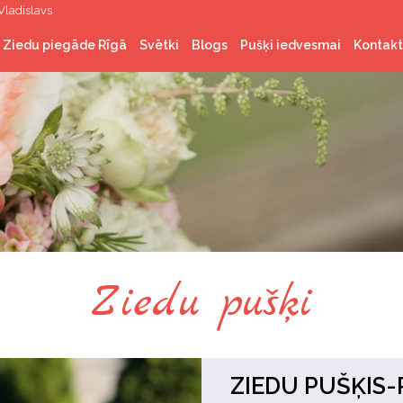
Vladislavs
Ziedu piegāde Rīgā
Svētki
Blogs
Pušķi iedvesmai
Kontakt
Latvijas valsts svētki
Ziemassvētki
Valentīndiena
Lieldienas
Līgo svētki
Ziedu pušķi
ZIEDU PUŠĶIS