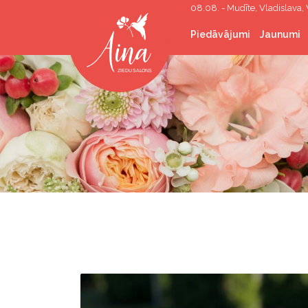
08.08. - Mudīte, Vladislava, 
Piedāvājumi
Jaunumi
Grieztie ziedi
Ziedu pušķi
Ziedi kastītē
Kāzu floristika
Sēru floristika
Telpaugi
Telpu apzaļumošana
Dāvanas
Korporatīvās dāvanas
Hēlija baloni
Rekvizītu īre
Foto stūri/sienas
Spāru svētku vainagi