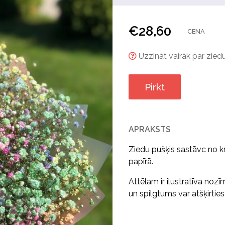
€
28,60
CENA
Uzzināt vairāk par ziedu
Pirkt
APRAKSTS
Ziedu pušķis sastāvc no krā
papīrā.
Attēlam ir ilustratīva nozī
un spilgtums var atšķirtie