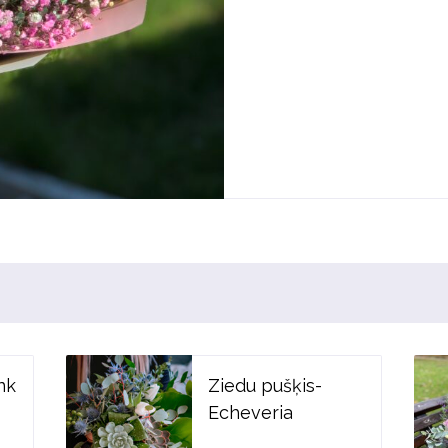
nk
Ziedu pušķis-
Echeveria