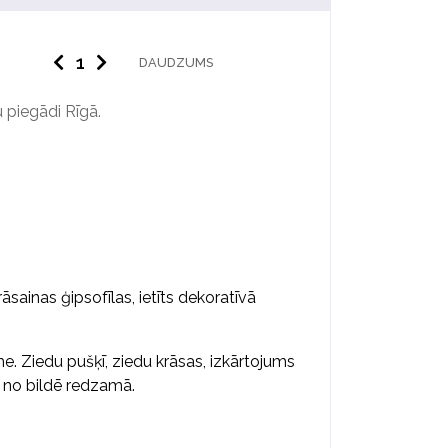
DAUDZUMS
 piegādi Rīgā.
sainas ģipsofīlas, ietīts dekoratīvā
me. Ziedu pušķī, ziedu krāsas, izkārtojums
s no bildē redzamā.