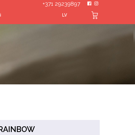
+371 29239897
i
LV
-RAINBOW