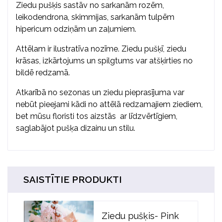
Ziedu pušķis sastāv no sarkanām rozēm,
leikodendrona, skimmijas, sarkanām tulpēm
hipericum odziņām un zaļumiem.
Attēlam ir ilustratīva nozīme. Ziedu pušķī, ziedu
krāsas, izkārtojums un spilgtums var atšķirties no
bildē redzamā.
Atkarībā no sezonas un ziedu pieprasījuma var
nebūt pieejami kādi no attēlā redzamajiem ziediem,
bet mūsu floristi tos aizstās ar līdzvērtīgiem,
saglabājot pušķa dizainu un stilu.
SAISTĪTIE PRODUKTI
Ziedu pušķis- Pink