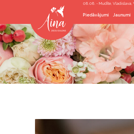
08.08. - Mudīte, Vladislava, 
Piedāvājumi
Jaunumi
Grieztie ziedi
Ziedu pušķi
Ziedi kastītē
Kāzu floristika
Sēru floristika
Telpaugi
Telpu apzaļumošana
Dāvanas
Korporatīvās dāvanas
Hēlija baloni
Rekvizītu īre
Foto stūri/sienas
Spāru svētku vainagi