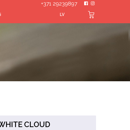
+371 29239897
i
LV
-WHITE CLOUD