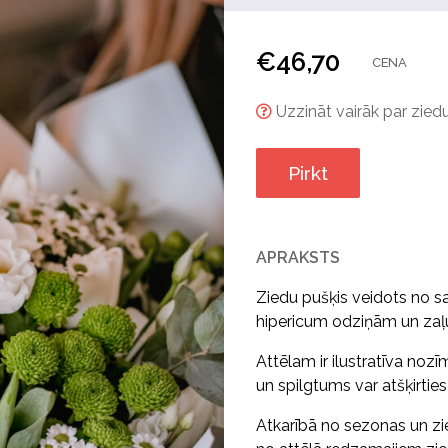
€
46,70
CENA
Uzzināt vairāk par ziedu
Pirkt
APRAKSTS
Ziedu pušķis veidots no s
hipericum odziņām un za
Attēlam ir ilustratīva nozī
un spilgtums var atšķirtie
Atkarībā no sezonas un zi