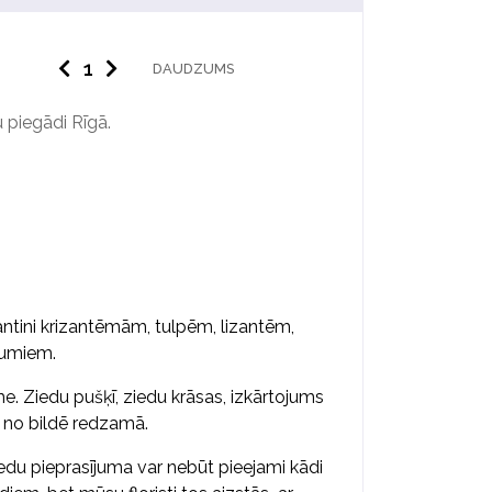
DAUDZUMS
 piegādi Rīgā.
antini krizantēmām, tulpēm, lizantēm,
ļumiem.
me. Ziedu pušķī, ziedu krāsas, izkārtojums
s no bildē redzamā.
edu pieprasījuma var nebūt pieejami kādi