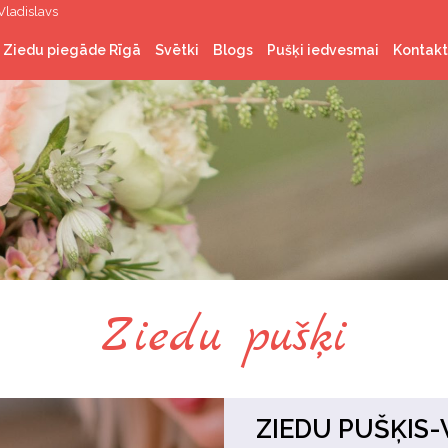
Vladislavs
Ziedu piegāde Rīgā
Svētki
Blogs
Pušķi iedvesmai
Kontakt
Latvijas valsts svētki
Ziemassvētki
Valentīndiena
Lieldienas
Līgo svētki
Ziedu pušķi
ZIEDU PUŠĶIS