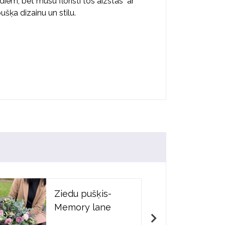
iem, bet mūsu floristi tos aizstās ar
ušķa dizainu un stilu.
Ziedu pušķis-
Memory lane