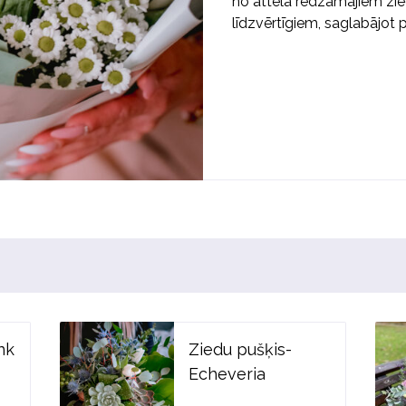
no attēlā redzamajiem zied
līdzvērtīgiem, saglabājot p
nk
Ziedu pušķis-
Echeveria