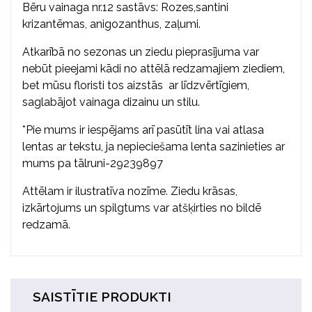
Bēru vainaga nr.12 sastāvs: Rozes,santini
krizantēmas, anigozanthus, zaļumi.
Atkarībā no sezonas un ziedu pieprasījuma var
nebūt pieejami kādi no attēlā redzamajiem ziediem,
bet mūsu floristi tos aizstās ar līdzvērtīgiem,
saglabājot vainaga dizainu un stilu.
*Pie mums ir iespējams arī pasūtīt lina vai atlasa
lentas ar tekstu, ja nepieciešama lenta sazinieties ar
mums pa tālruni-29239897
Attēlam ir ilustratīva nozīme. Ziedu krāsas,
izkārtojums un spilgtums var atšķirties no bildē
redzamā.
SAISTĪTIE PRODUKTI