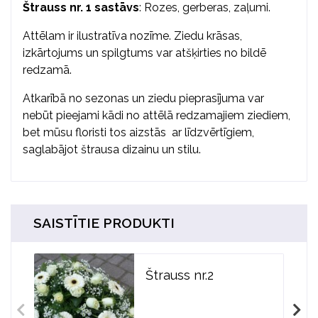
Štrauss nr. 1 sastāvs
: Rozes, gerberas, zaļumi.
Attēlam ir ilustratīva nozīme. Ziedu krāsas,
izkārtojums un spilgtums var atšķirties no bildē
redzamā.
Atkarībā no sezonas un ziedu pieprasījuma var
nebūt pieejami kādi no attēlā redzamajiem ziediem,
bet mūsu floristi tos aizstās ar līdzvērtīgiem,
saglabājot štrausa dizainu un stilu.
SAISTĪTIE PRODUKTI
Štrauss nr.2