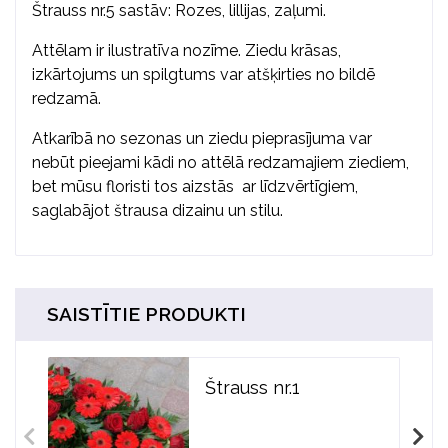
Štrauss nr.5 sastāv: Rozes, lillijas, zaļumi.
Attēlam ir ilustratīva nozīme. Ziedu krāsas,
izkārtojums un spilgtums var atšķirties no bildē
redzamā.
Atkarībā no sezonas un ziedu pieprasījuma var
nebūt pieejami kādi no attēlā redzamajiem ziediem,
bet mūsu floristi tos aizstās ar līdzvērtīgiem,
saglabājot štrausa dizainu un stilu.
SAISTĪTIE PRODUKTI
Štrauss nr.1