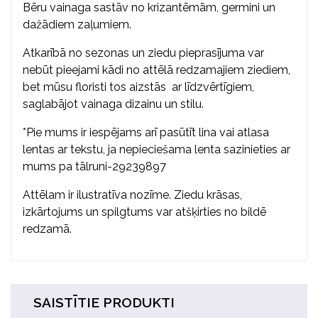
Bēru vainaga sastāv no krizantēmām, germini un
dažādiem zaļumiem.
Atkarībā no sezonas un ziedu pieprasījuma var
nebūt pieejami kādi no attēlā redzamajiem ziediem,
bet mūsu floristi tos aizstās ar līdzvērtīgiem,
saglabājot vainaga dizainu un stilu.
*Pie mums ir iespējams arī pasūtīt lina vai atlasa
lentas ar tekstu, ja nepieciešama lenta sazinieties ar
mums pa tālruni-29239897
Attēlam ir ilustratīva nozīme. Ziedu krāsas,
izkārtojums un spilgtums var atšķirties no bildē
redzamā.
SAISTĪTIE PRODUKTI