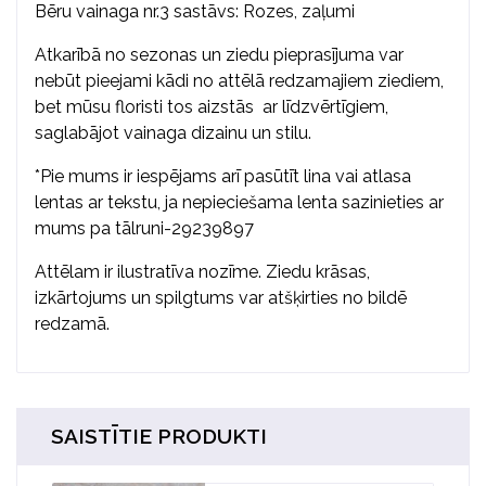
Bēru vainaga nr.3 sastāvs: Rozes, zaļumi
Atkarībā no sezonas un ziedu pieprasījuma var
nebūt pieejami kādi no attēlā redzamajiem ziediem,
bet mūsu floristi tos aizstās ar līdzvērtīgiem,
saglabājot vainaga dizainu un stilu.
*Pie mums ir iespējams arī pasūtīt lina vai atlasa
lentas ar tekstu, ja nepieciešama lenta sazinieties ar
mums pa tālruni-29239897
Attēlam ir ilustratīva nozīme. Ziedu krāsas,
izkārtojums un spilgtums var atšķirties no bildē
redzamā.
SAISTĪTIE PRODUKTI