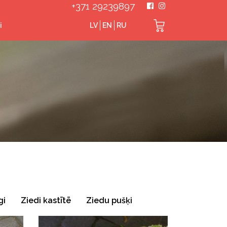
+371 29239897
i
LV
EN
RU
gi
Ziedi kastītē
Ziedu pušķi