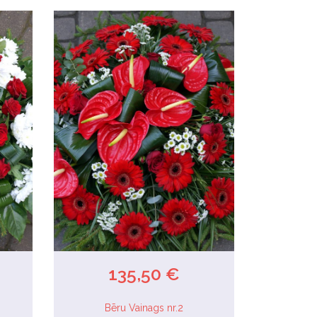
135,50 €
Bēru Vainags nr.2