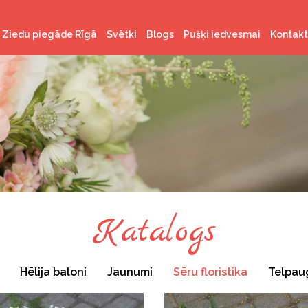
Ziedu piegāde Rīgā
Svētki
Blogs
Pušķi iedvesmai
Kontakt
Latvijas valsts svētki
Ziemassvētki
Valentīndiena
Lieldienas
Līgo svētki
Katalogs
Hēlija baloni
Jaunumi
Sēru floristika
Telpau