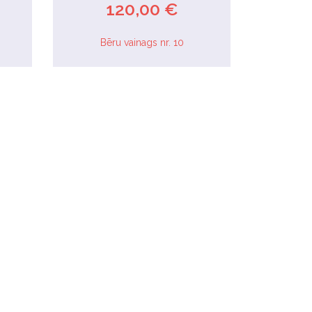
120,00 €
Bēru vainags nr. 10