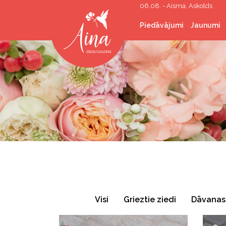
06.08. - Aisma, Askolds
Piedāvājumi
Jaunumi
Grieztie ziedi
Ziedu pušķi
Ziedi kastītē
Kāzu floristika
Sēru floristika
Telpaugi
Telpu apzaļumošana
Dāvanas
Korporatīvās dāvanas
Hēlija baloni
Rekvizītu īre
Foto stūri/sienas
Spāru svētku vainagi
Visi
Grieztie ziedi
Dāvanas