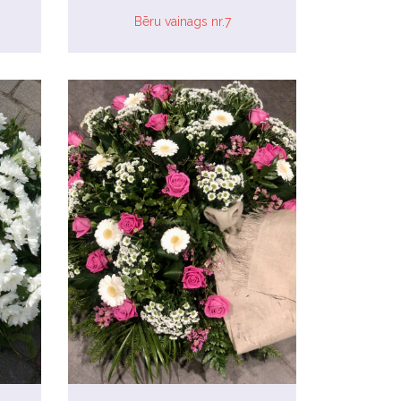
Bēru vainags nr.7