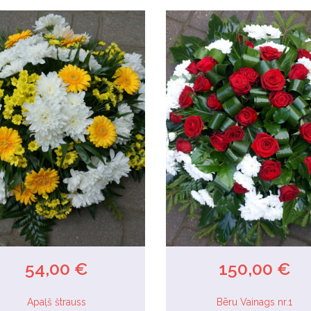
54,00 €
150,00 €
Apaļš štrauss
Bēru Vainags nr.1