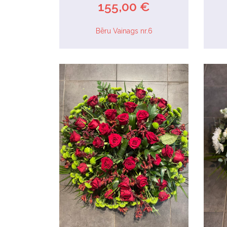
155,00 €
Bēru Vainags nr.6